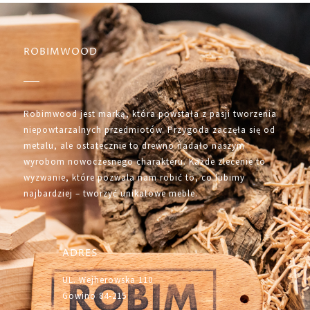
ROBIMWOOD
Robimwood jest marką, która powstała z pasji tworzenia
niepowtarzalnych przedmiotów. Przygoda zaczęła się od
metalu, ale ostatecznie to drewno nadało naszym
wyrobom nowoczesnego charakteru. Każde zlecenie to
wyzwanie, które pozwala nam robić to, co lubimy
najbardziej – tworzyć unikatowe meble.
ADRES
UL. Wejherowska 110
Gowino 84-215