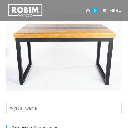
MENU
0
Najnowsze Komentarze