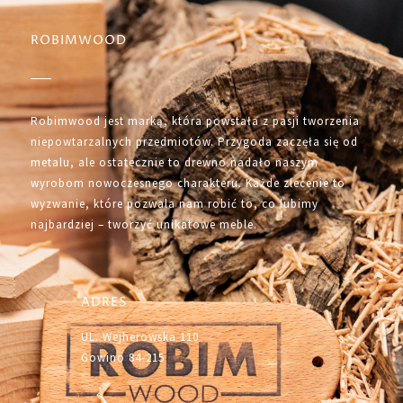
ROBIMWOOD
Robimwood jest marką, która powstała z pasji tworzenia
niepowtarzalnych przedmiotów. Przygoda zaczęła się od
metalu, ale ostatecznie to drewno nadało naszym
wyrobom nowoczesnego charakteru. Każde zlecenie to
wyzwanie, które pozwala nam robić to, co lubimy
najbardziej – tworzyć unikatowe meble.
ADRES
UL. Wejherowska 110
Gowino 84-215