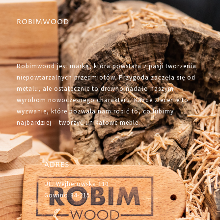
ROBIMWOOD
Robimwood jest marką, która powstała z pasji tworzenia
niepowtarzalnych przedmiotów. Przygoda zaczęła się od
metalu, ale ostatecznie to drewno nadało naszym
wyrobom nowoczesnego charakteru. Każde zlecenie to
wyzwanie, które pozwala nam robić to, co lubimy
najbardziej – tworzyć unikatowe meble.
ADRES
UL. Wejherowska 110
Gowino 84-215