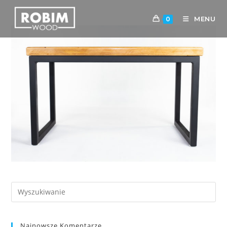
MENU
0
Najnowsze Komentarze