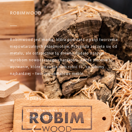
ROBIMWOOD
Robimwood jest marką, która powstała z pasji tworzenia
niepowtarzalnych przedmiotów. Przygoda zaczęła się od
metalu, ale ostatecznie to drewno nadało naszym
wyrobom nowoczesnego charakteru. Każde zlecenie to
wyzwanie, które pozwala nam robić to, co lubimy
najbardziej – tworzyć unikatowe meble.
ADRES
UL. Wejherowska 110
Gowino 84-215